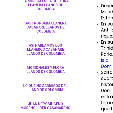
LA MUSICA EN LA CULTURA
Desc
LLANERA LLANOS DE
COLOMBIA
Mund
Estam
En su
GASTRONOMIA LLANERA
CASANARE LLANOS DE
Antil
COLOMBIA
rique
En su
ASI HABLAMOS LOS
Trini
LLANEROS CASANARE
Paria
LLANOS DE COLOMBIA
isla
Domi
MORICHALES Y FLORA
Salt
LLANOS DE COLOMBIA
cuart
hist
LO QUE NO SABIAMOS DEL
Domi
LLANO DE COLOMBIA
entra
firme
JUAN NEPOMUCENO
que h
MORENO LIDER CASANARENO