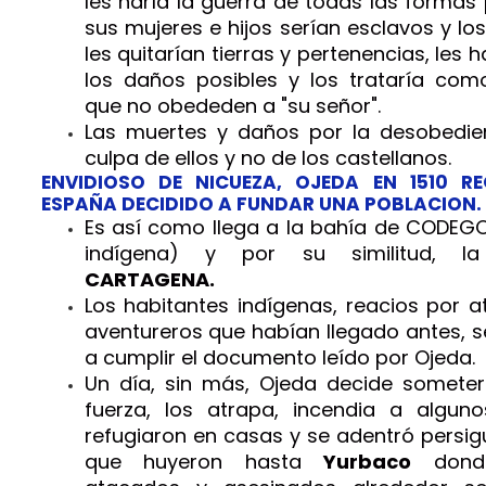
les haría la guerra de todas las formas 
sus mujeres e hijos serían esclavos y los
les quitarían tierras y pertenencias, les 
los daños posibles y los trataría com
que no obededen a "su señor".
Las muertes y daños por la desobedien
culpa de ellos y no de los castellanos.
ENVIDIOSO DE NICUEZA, OJEDA EN 1510 R
ESPAÑA DECIDIDO A FUNDAR UNA POBLACION.
Es así como llega a la bahía de CODEG
indígena) y por su similitud, la 
CARTAGENA.
Los habitantes indígenas, reacios por 
aventureros que habían llegado antes, 
a cumplir el documento leído por Ojeda.
Un día, sin más, Ojeda decide someter
fuerza, los atrapa, incendia a algun
refugiaron en casas y se adentró persig
que huyeron hasta
Yurbaco
donde