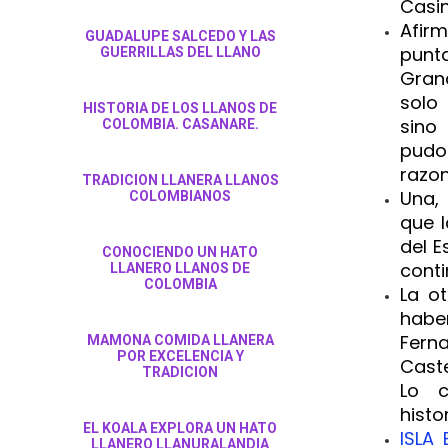
Casi
Afirm
GUADALUPE SALCEDO Y LAS
punta
GUERRILLAS DEL LLANO
Gran
solo 
HISTORIA DE LOS LLANOS DE
sino
COLOMBIA. CASANARE.
pudo
razon
TRADICION LLANERA LLANOS
Una,
COLOMBIANOS
que 
del E
CONOCIENDO UN HATO
conti
LLANERO LLANOS DE
COLOMBIA
La ot
haber
Fer
MAMONA COMIDA LLANERA
POR EXCELENCIA Y
Caste
TRADICION
Lo c
histo
EL KOALA EXPLORA UN HATO
ISLA
LLANERO LLANURALANDIA