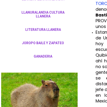
TOR
den
LLANURALANDIA CULTURA
Bast
LLANERA
PROV
unos
LITERATURA LLANERA
Esta
de Ur
hoy 
JOROPO BAILE Y ZAPATEO
escuc
Quibi
GANADERIA
ahí h
no so
gent
se 
dista
jefe 
en l
Mexic