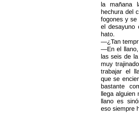
la mañana l
hechura del c
fogones y se 
el desayuno 
hato.
—¿Tan tempr
—En el llano
las seis de l
muy trajinad
trabajar el l
que se encie
bastante co
llega alguien
llano es sin
eso siempre 