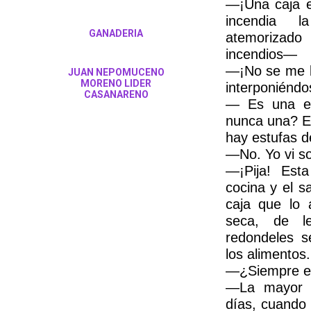
—¡Una caja e
incendia 
GANADERIA
atemorizad
incendios—
—¡No se me b
JUAN NEPOMUCENO
MORENO LIDER
interponiéndo
CASANARENO
— Es una es
nunca una? E
hay estufas d
—No. Yo vi so
—¡Pija! Est
cocina y el s
caja que lo 
seca, de l
redondeles s
los alimentos.
—¿Siempre e
—La mayor p
días, cuando 