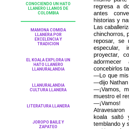
CONOCIENDO UN HATO
regresa a do
LLANERO LLANOS DE
antes conve
COLOMBIA
historias y n
Las caballeriz
MAMONA COMIDA
chinchorros,
LLANERA POR
EXCELENCIA Y
reposar, se u
TRADICION
especular, i
proyectar, c
EL KOALA EXPLORA UN
adormecer
HATO LLANERO
concebirlos t
LLANURALANDIA
—Lo que mis 
—dijo Nathan 
LLANURALANDIA
—¡Vamos, má
CULTURA LLANERA
muestro el res
—¡Vamos!
LITERATURA LLANERA
Atravesaron 
koala saltó
JOROPO BAILE Y
temblando y 
ZAPATEO