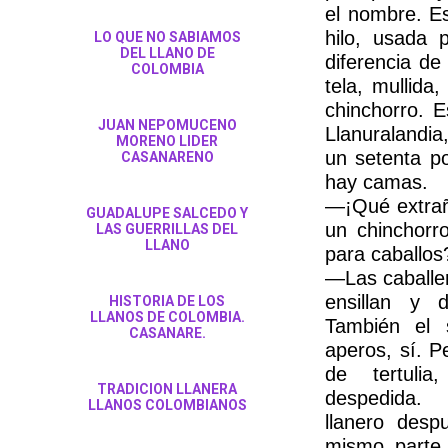
el nombre. Es
hilo, usada 
LO QUE NO SABIAMOS
DEL LLANO DE
diferencia d
COLOMBIA
tela, mullida
chinchorro. 
JUAN NEPOMUCENO
Llanuralandia
MORENO LIDER
un setenta po
CASANARENO
hay camas.
—¡Qué extrañ
GUADALUPE SALCEDO Y
un chinchorr
LAS GUERRILLAS DEL
LLANO
para caballos
—Las caballer
ensillan y d
HISTORIA DE LOS
LLANOS DE COLOMBIA.
También el 
CASANARE.
aperos, sí. 
de tertulia
TRADICION LLANERA
despedida. 
LLANOS COLOMBIANOS
llanero desp
mismo parte 