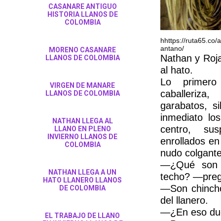
CASANARE ANTIGUO
HISTORIA LLANOS DE
COLOMBIA
hhttps://ruta65.co
antano/
MORENO CASANARE
Nathan y Roja
LLANOS DE COLOMBIA
al hato.
Lo primero
VIRGEN DE MANARE
caballeriz
LLANOS DE COLOMBIA
garabatos, s
inmediato lo
NATHAN LLEGA AL
centro, su
LLANO EN PLENO
INVIERNO LLANOS DE
enrollados e
COLOMBIA
nudo colgante
—¿Qué son 
NATHAN LLEGA A UN
techo? —pre
HATO LLANERO LLANOS
—Son chincho
DE COLOMBIA
del llanero.
—¿En eso du
EL TRABAJO DE LLANO