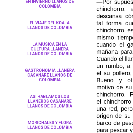
—Por supuest
EN INVIERNO LLANOS DE
COLOMBIA
chinchorro,
descansa c
tal forma q
EL VIAJE DEL KOALA
LLANOS DE COLOMBIA
chinchorro 
mismo tiempo
cuando el ga
LA MUSICA EN LA
CULTURA LLANERA
mañana para 
LLANOS DE COLOMBIA
Cuando el lla
un rumbo, a 
GASTRONOMIA LLANERA
él su pollero
CASANARE LLANOS DE
Bueno y ot
COLOMBIA
motivo de su 
chinchorro. P
ASI HABLAMOS LOS
el chinchorr
LLANEROS CASANARE
LLANOS DE COLOMBIA
una red, pero
origen de su
barco de pesc
MORICHALES Y FLORA
LLANOS DE COLOMBIA
para pescar y