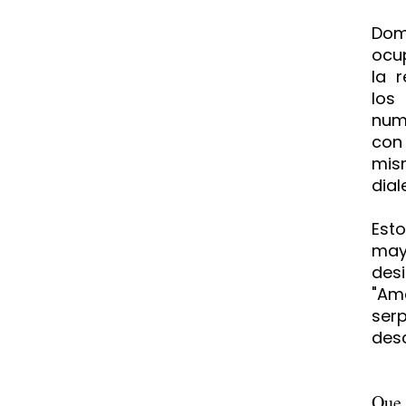
Dom
ocup
la 
los
num
con
mis
dial
Est
may
des
"Am
ser
des
Que 