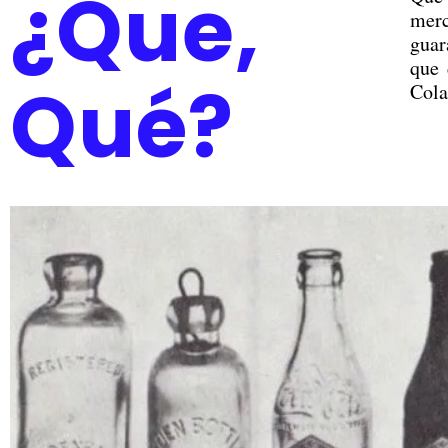
¿Que,
mer
guar
que 
Qué?
Cola