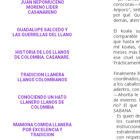
JUAN NEPOMUCENO
corocoras—C
MORENO LIDER
Ariporo", si
CASANARENO
por qué. Gu
demás, aterra
GUADALUPE SALCEDO Y
El koala s
LAS GUERRILLAS DEL LLANO
comparable c
que hasta e
mil koalas,
meses más t
HISTORIA DE LOS LLANOS
ese cruel s
DE COLOMBIA. CASANARE.
Prácticament
Finalmente l
TRADICION LLANERA
coordinados,
LLANOS COLOMBIANOS
a los caballo
adentro, con
—Ahorita le 
CONOCIENDO UN HATO
de invierno.
LLANERO LLANOS DE
río? El que
COLOMBIA
SABANA.
Es quien di
los cuare
MAMONA COMIDA LLANERA
instruccion
POR EXCELENCIA Y
extralimite
TRADICION
con respeto