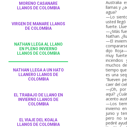
Australia 
MORENO CASANARE
llamas y ¿a
LLANOS DE COLOMBIA
agua?
—Lo sient
usted llegó
VIRGEN DE MANARE LLANOS
fuerte. Llu
DE COLOMBIA
—¿Más fuer
Nathan. ¿ll
—El inviern
NATHAN LLEGA AL LLANO
compararse
EN PLENO INVIERNO
dijo Roja
LLANOS DE COLOMBIA
muy fuert
incendios
muchos de 
tiempo que
NATHAN LLEGA A UN HATO
es una seq
LLANERO LLANOS DE
COLOMBIA
"llueven pe
caer del cie
—¡Oh, por
aquí? ¿Cuá
EL TRABAJO DE LLANO EN
acento aus
INVIERNO LLANOS DE
—Los tiem
COLOMBIA
invierno e
junio y te
pero no se
EL VIAJE DEL KOALA
pediré ayu
LLANOS DE COLOMBIA