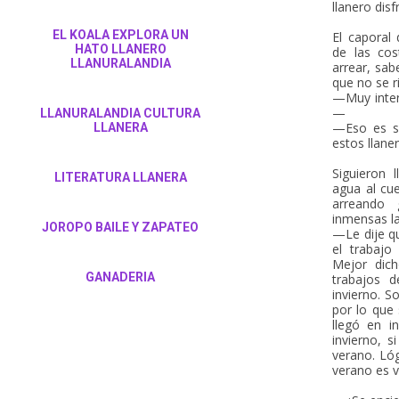
llanero dis
EL KOALA EXPLORA UN
El caporal
HATO LLANERO
de las co
LLANURALANDIA
arrear, sa
que no se r
—Muy inter
—
LLANURALANDIA CULTURA
—Eso es so
LLANERA
estos llane
Siguieron 
LITERATURA LLANERA
agua al cue
arreando
inmensas l
JOROPO BAILE Y ZAPATEO
—Le dije qu
el trabajo
Mejor dich
GANADERIA
trabajos 
invierno. S
por lo que
llegó en i
invierno, 
verano. Lóg
verano es 