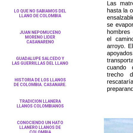
Las matr
hasta la o
LO QUE NO SABIAMOS DEL
LLANO DE COLOMBIA
ensalzabl
se evapor
hombres d
JUAN NEPOMUCENO
MORENO LIDER
el camin
CASANARENO
arroyo. El
apoyad
GUADALUPE SALCEDO Y
transpor
LAS GUERRILLAS DEL LLANO
cuando 
trecho d
HISTORIA DE LOS LLANOS
rescatar
DE COLOMBIA. CASANARE.
preparand
TRADICION LLANERA
LLANOS COLOMBIANOS
CONOCIENDO UN HATO
LLANERO LLANOS DE
COLOMBIA