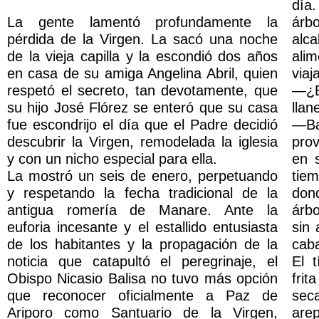
día.
La gente lamentó profundamente la
árbo
pérdida de la Virgen. La sacó una noche
alca
de la vieja capilla y la escondió dos años
ali
en casa de su amiga Angelina Abril, quien
viaj
respetó el secreto, tan devotamente, que
—¿B
su hijo José Flórez se enteró que su casa
llan
fue escondrijo el día que el Padre decidió
—Ba
descubrir la Virgen, remodelada la iglesia
prov
y con un nicho especial para ella.
en 
La mostró un seis de enero, perpetuando
tie
y respetando la fecha tradicional de la
don
antigua romería de Manare. Ante la
árbo
euforia incesante y el estallido entusiasta
sin 
de los habitantes y la propagación de la
caba
noticia que catapultó el peregrinaje, el
El t
Obispo Nicasio Balisa no tuvo más opción
frit
que reconocer oficialmente a Paz de
sec
Ariporo como Santuario de la Virgen,
are