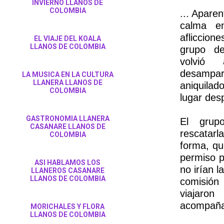
INVIERNO LLANOS DE
COLOMBIA
... Apare
calma e
afliccion
EL VIAJE DEL KOALA
LLANOS DE COLOMBIA
grupo de
volvió 
desampa
LA MUSICA EN LA CULTURA
LLANERA LLANOS DE
aniquila
COLOMBIA
lugar des
GASTRONOMIA LLANERA
El grup
CASANARE LLANOS DE
rescatarla
COLOMBIA
forma, qu
permiso p
ASI HABLAMOS LOS
no irían l
LLANEROS CASANARE
LLANOS DE COLOMBIA
comisión 
viajar
acompañad
MORICHALES Y FLORA
LLANOS DE COLOMBIA