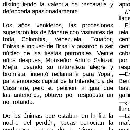
distinguiendo la valentía de rescatarla y
apto
defenderla apasionadamente.
—¿Y
llan
Los años venideros, las procesiones
—El 
superaron las de Manare con visitantes de
tela
toda Colombia, Venezuela, Ecuador,
cen
Bolivia e incluso de Brasil y pasaron a ser
cent
núcleo de las fiestas patronales. Veinte
caba
años después, Monseñor Arturo Salazar
por
Mejía, usando su naturaleza alegre y
resp
bromista, intentó reclamarla para Yopal,
—En
para entonces capital de la Intendencia de
Ber
Casanare, pero su petición, al igual que
bas
las anteriores, obtuvo por respuesta un
gall
no, rotundo.
—¿T
llan
De las ánimas que estaban en la fila la
—La
noche del perdón, pocas conocían la
maíz
verdadera historia de la Virgen o la
env