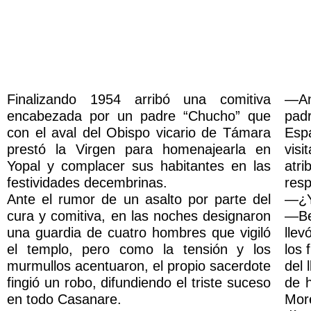
Finalizando 1954 arribó una comitiva
—An
encabezada por un padre “Chucho” que
padr
con el aval del Obispo vicario de Támara
Esp
prestó la Virgen para homenajearla en
vis
Yopal y complacer sus habitantes en las
atr
festividades decembrinas.
res
Ante el rumor de un asalto por parte del
—¿Y
cura y comitiva, en las noches designaron
—Be
una guardia de cuatro hombres que vigiló
llev
el templo, pero como la tensión y los
los 
murmullos acentuaron, el propio sacerdote
del 
fingió un robo, difundiendo el triste suceso
de 
en todo Casanare.
More